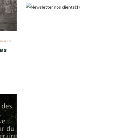
ORAIN
les
2