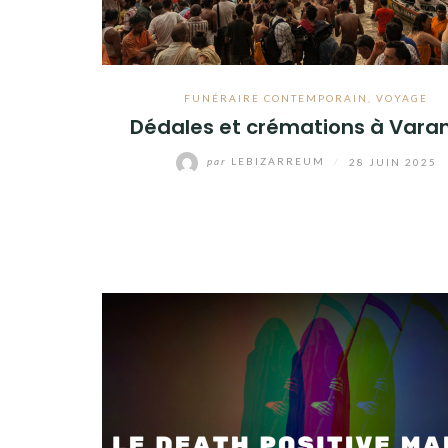
FUNÉRAIRE CONTEMPORAIN
,
VOYAGE
Dédales et crémations à Vara
par
LEBIZARREUM
/
28 JUIN 2025