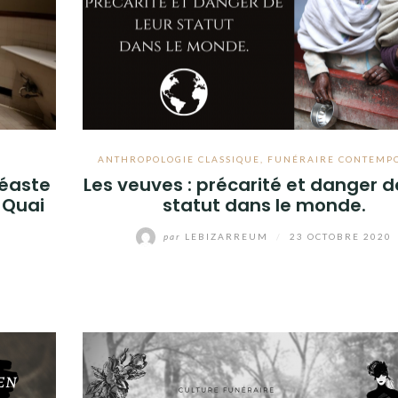
ANTHROPOLOGIE CLASSIQUE
,
FUNÉRAIRE CONTEMP
déaste
Les veuves : précarité et danger d
 Quai
statut dans le monde.
par
LEBIZARREUM
/
23 OCTOBRE 2020