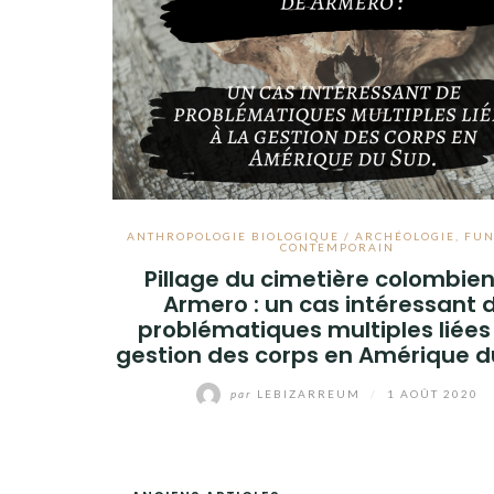
ANTHROPOLOGIE BIOLOGIQUE / ARCHÉOLOGIE
,
FUN
CONTEMPORAIN
Pillage du cimetière colombie
Armero : un cas intéressant 
problématiques multiples liées 
gestion des corps en Amérique d
par
LEBIZARREUM
/
1 AOÛT 2020