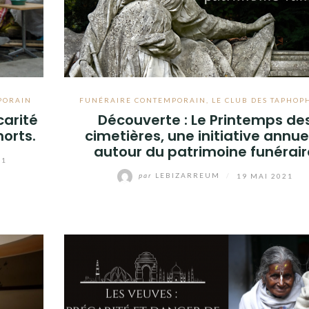
PORAIN
FUNÉRAIRE CONTEMPORAIN
,
LE CLUB DES TAPHOP
carité
Découverte : Le Printemps de
morts.
cimetières, une initiative annue
autour du patrimoine funérair
21
par
LEBIZARREUM
/
19 MAI 2021