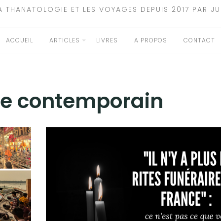
A THANATOLOGIE ET LES VOYAGES DEPUIS 2017 PAR JU
ACCUEIL
ARTICLES
LIVRES
A PROPOS
CONTACT
re contemporain