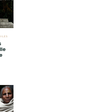
HILES
s
lle
e