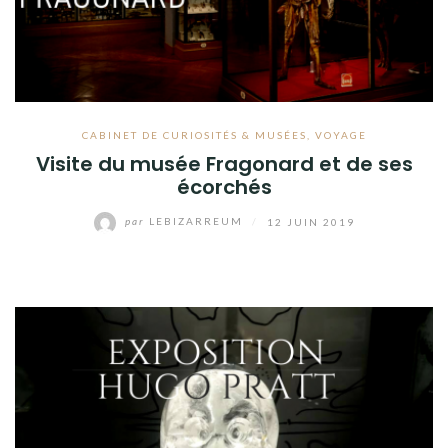
CABINET DE CURIOSITÉS & MUSÉES
,
VOYAGE
Visite du musée Fragonard et de ses
écorchés
par
LEBIZARREUM
/
12 JUIN 2019