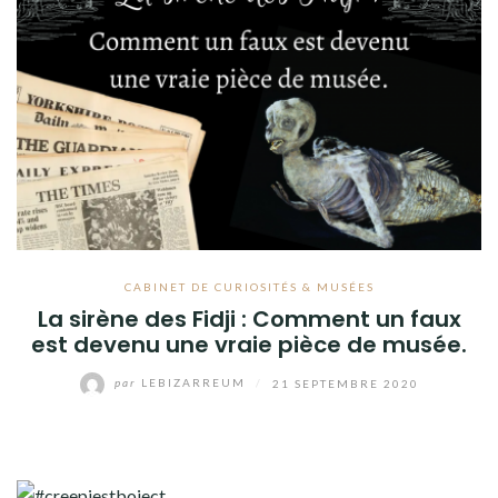
VISITES DE CIMETIÈRES
VOYAGE
LIVRES
A PROPOS
CONTACT
CABINET DE CURIOSITÉS & MUSÉES
La sirène des Fidji : Comment un faux
est devenu une vraie pièce de musée.
par
LEBIZARREUM
/
21 SEPTEMBRE 2020