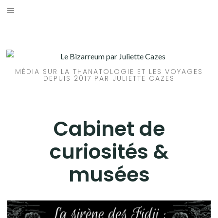
Aller
au
ACCUEIL
contenu
ARTICLES
ANTHROPOLOGIE BIOLOGIQUE /
MÉDIA SUR LA THANATOLOGIE ET LES VOYAGES
ARCHÉOLOGIE
DEPUIS 2017 PAR JULIETTE CAZES
ANTHROPOLOGIE CLASSIQUE
ARCHÉOLOGIE
Cabinet de
CABINET DE CURIOSITÉS & MUSÉES
curiosités &
CHASSE AUX RELIQUES
musées
FUNÉRAIRE CONTEMPORAIN
HISTOIRE FUNÉRAIRE
INTERVIEWS