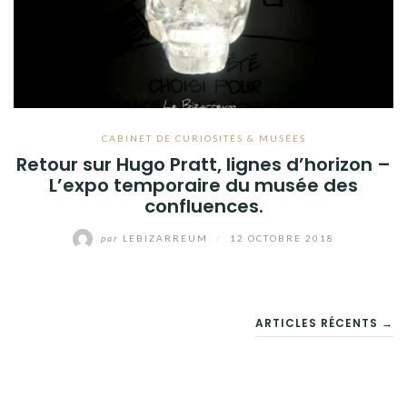
CABINET DE CURIOSITÉS & MUSÉES
Retour sur Hugo Pratt, lignes d’horizon –
L’expo temporaire du musée des
confluences.
par
LEBIZARREUM
/
12 OCTOBRE 2018
NAVIGATION
ARTICLES RÉCENTS →
DES
ARTICLES