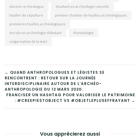
devenir archéologue
étudiant en archéologie conseils
fouiller de sépulture
premier chantier de fouilles archéologiques
premières fouilles archéologiques
terrain en archéologie débutant
thanatologie
vulgarisation de la mort
NAVIGATION
← QUAND ANTHROPOLOGUES ET LÉGISTES SE
RENCONTRENT : RETOUR SUR LA JOURNÉE
DE
INTERDISCIPLINAIRE AUTOUR DE L’ARCHÉO-
ANTHROPOLOGIE DU 12 MARS 2020.
L’ARTICLE
FRANCISER UN HASHTAG POUR VALORISER LE PATRIMOINE
: #CREEPIESTOBJECT VS #OBJETLEPLUSEFFRAYANT →
Vous apprécierez aussi