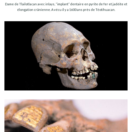
Dame de Tlailotlacan avec inlays, “implant” dentaire en pyrite de fer et jadéite et
élongation crânienne. A vécu il y a 1600 ans près de Téotihuacan.