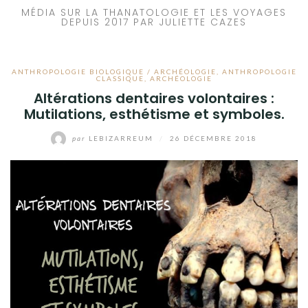
MÉDIA SUR LA THANATOLOGIE ET LES VOYAGES
DEPUIS 2017 PAR JULIETTE CAZES
ANTHROPOLOGIE BIOLOGIQUE / ARCHÉOLOGIE
,
ANTHROPOLOGIE
CLASSIQUE
,
ARCHÉOLOGIE
Altérations dentaires volontaires :
Mutilations, esthétisme et symboles.
par
LEBIZARREUM
/
26 DÉCEMBRE 2018