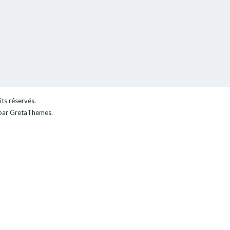
its réservés.
ar GretaThemes.