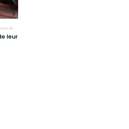
PORAIN
de leur
0