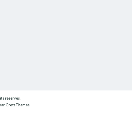
its réservés.
ar GretaThemes.