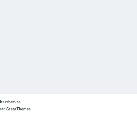
its réservés.
ar GretaThemes.