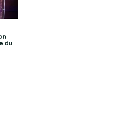
ion
e du
2