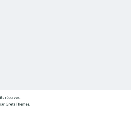
its réservés.
ar GretaThemes.