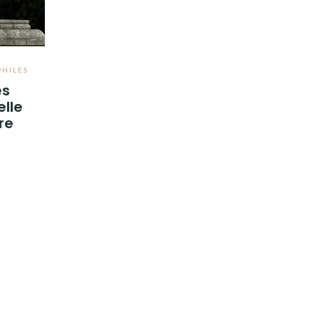
PHILES
es
elle
re