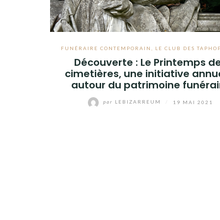
FUNÉRAIRE CONTEMPORAIN
,
LE CLUB DES TAPHO
Découverte : Le Printemps d
cimetières, une initiative annu
autour du patrimoine funérai
par
LEBIZARREUM
/
19 MAI 2021