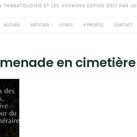
A THANATOLOGIE ET LES VOYAGES DEPUIS 2017 PAR JU
ACCUEIL
ARTICLES
LIVRES
A PROPOS
CONTACT
menade en cimetière