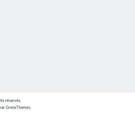
its réservés.
ar GretaThemes.