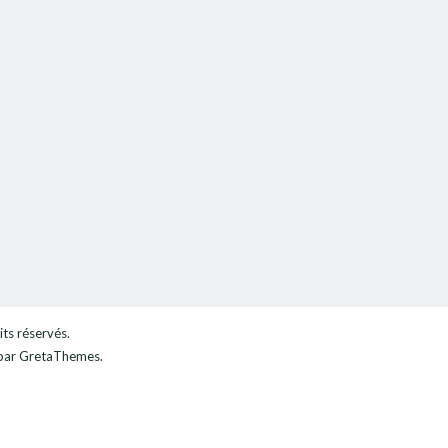
its réservés.
ar GretaThemes.