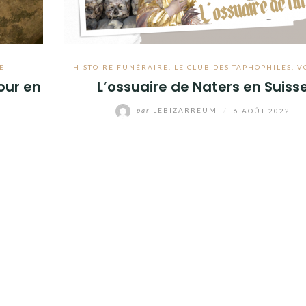
E
HISTOIRE FUNÉRAIRE
,
LE CLUB DES TAPHOPHILES
,
V
our en
L’ossuaire de Naters en Suiss
par
LEBIZARREUM
/
6 AOÛT 2022