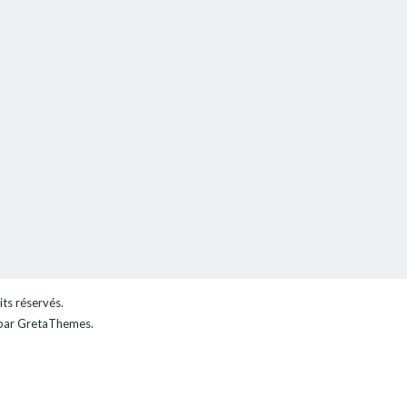
its réservés.
ar GretaThemes.