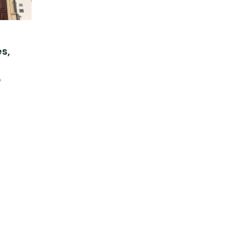
es,
9