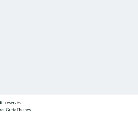
its réservés.
ar GretaThemes.