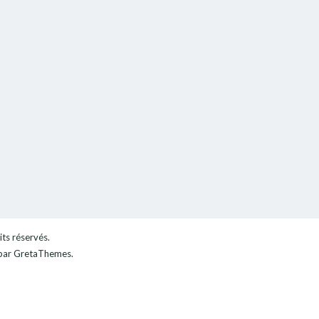
its réservés.
ar GretaThemes.