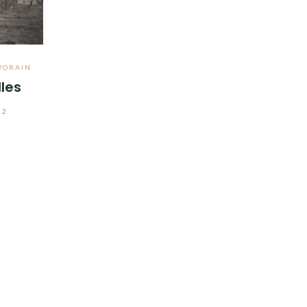
PORAIN
les
22