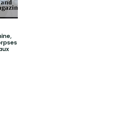
ine,
orpses
faux
0