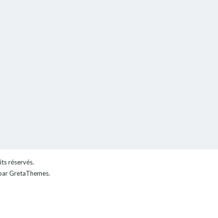
its réservés.
ar GretaThemes.