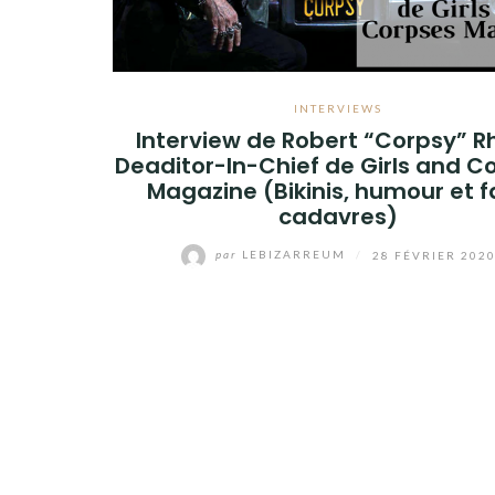
INTERVIEWS
Interview de Robert “Corpsy” Rh
Deaditor-In-Chief de Girls and C
Magazine (Bikinis, humour et 
cadavres)
par
LEBIZARREUM
/
28 FÉVRIER 202