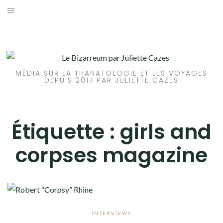
Aller
au
ACCUEIL
contenu
ARTICLES
MÉDIA SUR LA THANATOLOGIE ET LES VOYAGES
LIVRES
DEPUIS 2017 PAR JULIETTE CAZES
A PROPOS
Étiquette :
girls and
CONTACT
corpses magazine
INTERVIEWS