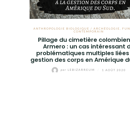
ANTHROPOLOGIE BIOLOGIQUE / ARCHÉOLOGIE
,
FUN
CONTEMPORAIN
Pillage du cimetière colombie
Armero : un cas intéressant 
problématiques multiples liées 
gestion des corps en Amérique d
par
LEBIZARREUM
/
1 AOÛT 2020