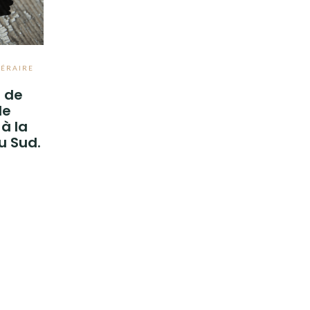
ÉRAIRE
n de
de
à la
u Sud.