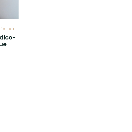
ÉOLOGIE
édico-
que