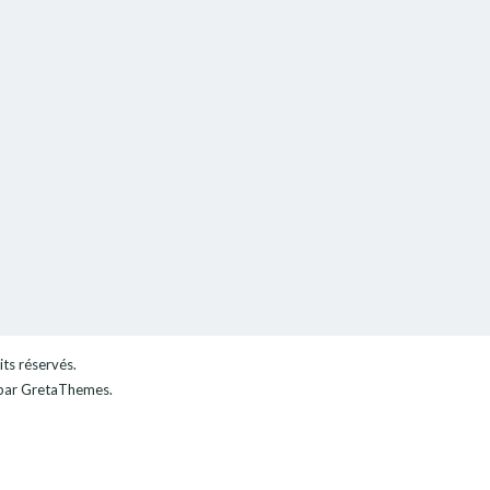
its réservés.
ar GretaThemes.