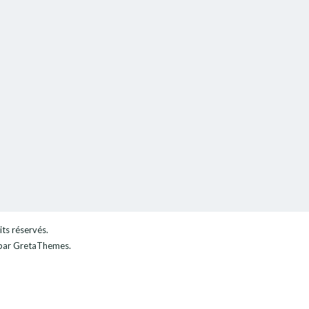
its réservés.
ar GretaThemes.