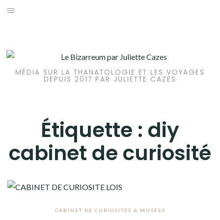
Aller
au
ACCUEIL
contenu
ARTICLES
MÉDIA SUR LA THANATOLOGIE ET LES VOYAGES
LIVRES
DEPUIS 2017 PAR JULIETTE CAZES
A PROPOS
Étiquette :
diy
CONTACT
cabinet de curiosité
CABINET DE CURIOSITÉS & MUSÉES