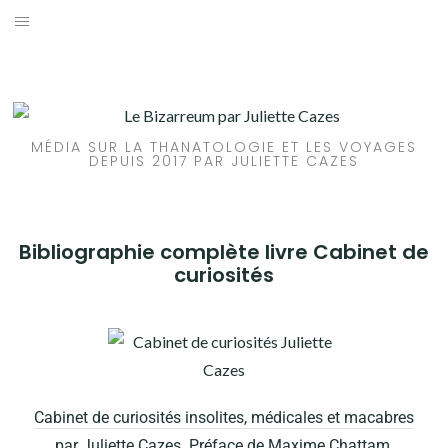
ACCUEIL
ARTICLES
MÉDIA SUR LA THANATOLOGIE ET LES VOYAGES
LIVRES
DEPUIS 2017 PAR JULIETTE CAZES
A PROPOS
Bibliographie complète livre Cabinet de
CONTACT
curiosités
Cabinet de curiosités insolites, médicales et macabres
par Juliette Cazes. Préface de Maxime Chattam.