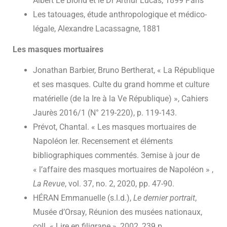
Albert Le Blond et le Dr Arthur Lucas, 1899 Paris
Les tatouages, étude anthropologique et médico-
légale, Alexandre Lacassagne, 1881
Les masques mortuaires
Jonathan Barbier, Bruno Bertherat, « La République
et ses masques. Culte du grand homme et culture
matérielle (de la Ire à la Ve République) », Cahiers
Jaurès 2016/1 (N° 219-220), p. 119-143.
Prévot, Chantal. « Les masques mortuaires de
Napoléon Ier. Recensement et éléments
bibliographiques commentés. 3emise à jour de
« l’affaire des masques mortuaires de Napoléon » ,
La Revue
, vol. 37, no. 2, 2020, pp. 47-90.
HÉRAN Emmanuelle (s.l.d.),
Le dernier portrait
,
Musée d’Orsay, Réunion des musées nationaux,
coll. « Lire en filigrane », 2002, 239 p