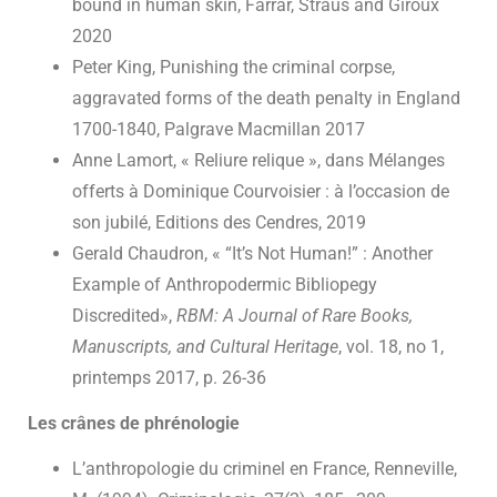
bound in human skin, Farrar, Straus and Giroux
2020
Peter King, Punishing the criminal corpse,
aggravated forms of the death penalty in England
1700-1840, Palgrave Macmillan 2017
Anne Lamort, « Reliure relique », dans Mélanges
offerts à Dominique Courvoisier : à l’occasion de
son jubilé, Editions des Cendres, 2019
Gerald Chaudron, « “It’s Not Human!” : Another
Example of Anthropodermic Bibliopegy
Discredited»,
RBM: A Journal of Rare Books,
Manuscripts, and Cultural Heritage
, vol. 18, no 1,‎
printemps 2017, p. 26-36
Les crânes de phrénologie
L’anthropologie du criminel en France, Renneville,