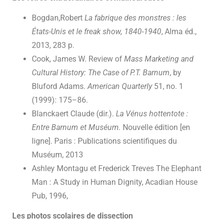
Bogdan,Robert
La fabrique des monstres : les
États-Unis et le freak show, 1840-1940
, Alma éd.,
2013, 283 p.
Cook, James W. Review of
Mass Marketing and
Cultural History: The Case of P.T. Barnum
, by
Bluford Adams.
American Quarterly
51, no. 1
(1999): 175–86.
Blanckaert Claude (dir.).
La Vénus hottentote :
Entre Barnum et Muséum.
Nouvelle édition [en
ligne]. Paris : Publications scientifiques du
Muséum, 2013
Ashley Montagu et Frederick Treves The Elephant
Man : A Study in Human Dignity, Acadian House
Pub, 1996,
Les photos scolaires de dissection