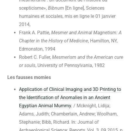
scepticisme»,
Bibnum
[En ligne], Sciences
humaines et sociales, mis en ligne le 01 janvier
2014,
Frank A. Pattie,
Mesmer and Animal Magnetism: A
Chapter in the History of Medicine
, Hamilton, NY,
Edmonston, 1994
Robert C. Fuller,
Mesmerism and the American cure
or souls
, University of Pennsylvania, 1982
Les fausses momies
Application of Clinical Imaging and 3D Printing to
the Identification of Anomalies in an Ancient
Egyptian Animal Mummy.
/ Mcknight, Lidija;
Adams, Judith; Chamberlain, Andrew; Woolham,
Stephanie; Bibb, Richard. In: Journal of
Archaeological Science: Reports, Vol. 3, 09.2015, p.