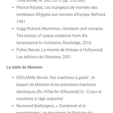
100e année, N. 380, 2013. pp. 353-360;
Pécout Roland, Les mangeurs de momies des
tombeaux d’Egypte aux sorciers d’Europe, Belfond,
1981
Sugg Richard, Mummies, cannibals and vampire,
The history of corpse medicine from the
renaissance to victorians, Routledge, 2016
Polles Renan, La momie de Khéops à Hollywood,
Les éditions de l’Amateur, 2001
La table de Mesmer
EDELMAN, Nicole.
Des machines à guérir : le
baquet de Mesmer et les premières machines
électriques (fin XVIIIe-fin XIXesiècle)
In :
Corps et
machines à l’âge industriel
Normand Baillargeon, « Condorcet et le
mesmérisme : un document de l’histoire du