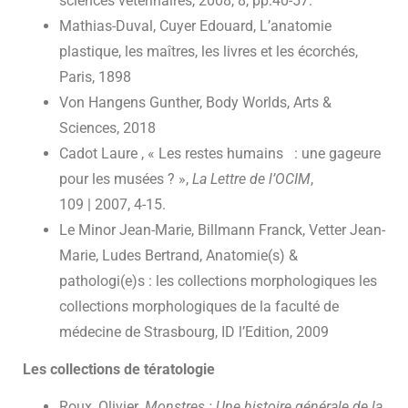
sciences vétérinaires, 2008, 8, pp.40-57.
Mathias-Duval, Cuyer Edouard, L’anatomie
plastique, les maîtres, les livres et les écorchés,
Paris, 1898
Von Hangens Gunther, Body Worlds, Arts &
Sciences, 2018
Cadot Laure , « Les restes humains : une gageure
pour les musées ? »,
La Lettre de l’OCIM
,
109 | 2007, 4-15.
Le Minor Jean-Marie, Billmann Franck, Vetter Jean-
Marie, Ludes Bertrand, Anatomie(s) &
pathologi(e)s : les collections morphologiques les
collections morphologiques de la faculté de
médecine de Strasbourg, ID l’Edition, 2009
Les collections de tératologie
Roux, Olivier.
Monstres : Une histoire générale de la